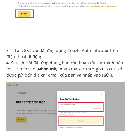
3.1. Tải về và cài đặt ứng dụng Google Authenticator trên
điện thoại di động.
4. Sau khi cài đặt ứng dụng, bạn cần hoàn tất xác minh bảo
mật. Nhấp vào
[Nhận mã]
, nhập mã xác thực gồm 6 chữ số
được gửi đến địa chỉ email của bạn và nhấp vào
[Gửi]
.