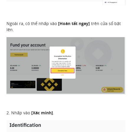
Ngoài ra, có thể nhấp vào
[Hoàn tất ngay]
trên cửa sổ bật
lên.
2. Nhấp vào
[Xác minh]
.