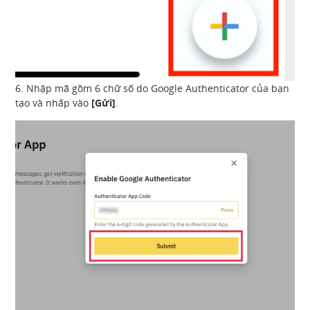
6. Nhập mã gồm 6 chữ số do Google Authenticator của bạn
tạo và nhấp vào
[Gửi]
.