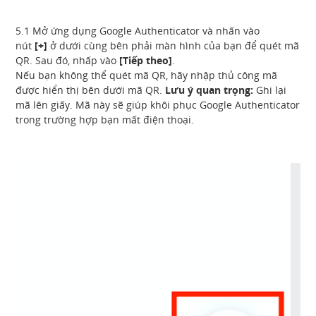
5.1 Mở ứng dụng Google Authenticator và nhấn vào
nút
[+]
ở dưới cùng bên phải màn hình của bạn để quét mã
QR. Sau đó, nhấp vào
[Tiếp theo]
.
Nếu bạn không thể quét mã QR, hãy nhập thủ công mã
được hiển thị bên dưới mã QR.
Lưu ý quan trọng:
Ghi lại
mã lên giấy. Mã này sẽ giúp khôi phục Google Authenticator
trong trường hợp bạn mất điện thoại.