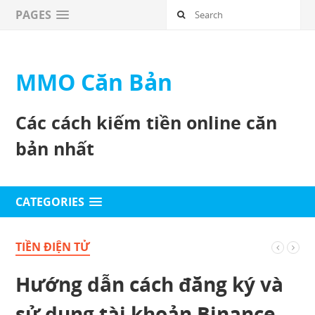
PAGES
MMO Căn Bản
Các cách kiếm tiền online căn
bản nhất
CATEGORIES
TIỀN ĐIỆN TỬ
Hướng dẫn cách đăng ký và
sử dụng tài khoản Binance