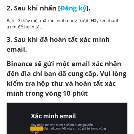
2. Sau khi nhấn [
Đăng ký
].
Bạn sẽ thấy một mã xác minh dạng trượt. Hãy kéo thanh
trượt để hoàn tất.
3. Sau khi đã hoàn tất xác minh
email.
Binance sẽ gửi một email xác nhận
đến địa chỉ bạn đã cung cấp. Vui lòng
kiểm tra hộp thư và hoàn tất xác
minh trong vòng 10 phút​