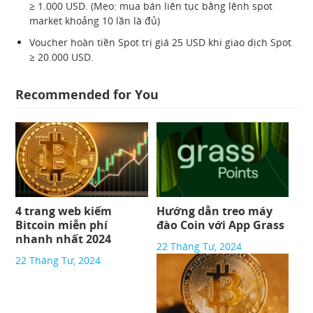
≥ 1.000 USD. (Mẹo: mua bán liên tục bằng lệnh spot
market khoảng 10 lần là đủ)
Voucher hoàn tiền Spot trị giá 25 USD khi giao dịch Spot
≥ 20.000 USD.
Recommended for You
4 trang web kiếm
Hướng dẫn treo máy
Bitcoin miễn phí
đào Coin với App Grass
nhanh nhất 2024
22 Tháng Tư, 2024
22 Tháng Tư, 2024