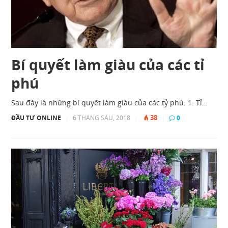
Bí quyết làm giàu của các tỉ
phú
Sau đây là những bí quyết làm giàu của các tỷ phú: 1. Tỉ…
38
ĐẦU TƯ ONLINE
|
6 THÁNG SÁU, 2018
|
|
0