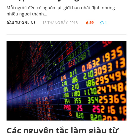
Mỗi người đều có nguồn lực giới hạn nhất định nhưng
nhiều người thành…
59
ĐẦU TƯ ONLINE
|
18 THÁNG BẢY, 2018
|
|
1
Các nguyên tắc làm giàu từ