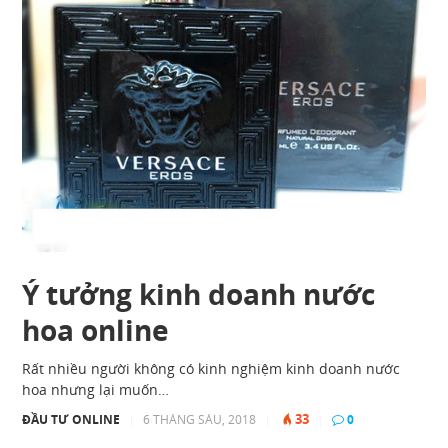
Ý tưởng kinh doanh nước
hoa online
Rất nhiều người không có kinh nghiệm kinh doanh nước
hoa nhưng lại muốn…
33
ĐẦU TƯ ONLINE
|
6 THÁNG SÁU, 2018
|
|
0