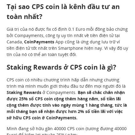
Tại sao CPS coin là kênh đầu tư an
toàn nhất?
Giá trị của nó được fix cố định 0.1 Euro mỗi đồng bảo chứng
bởi Coinpayments, công ty uy tín nhất về tiền điện tử tại
Canada,
CoinPayments
App cũng là ứng dụng lưu trữ ví
tiền điện tử tốt nhất trên Smartphone hiện nay. Vì vậy độ uy
tín của nó có thể an toàn tuyệt đối.
Staking Rewards ở CPS coin là gì?
CPS coin có nhiều chương trình hấp dẫn nhưng chương
trình mà mình muốn giới thiệu đầu tư đến mọi người đó là
Staking Rewards
ở Coinpayments.
Bạn sẽ chắc chắn nhận
được 25% số CPS coin cộng thêm hàng năm, số tiền lãi
cộng thêm được tính vào ngày mùng 1 hàng tháng, tức là
mỗi tháng bạn sẽ nhận được hơn 2% số tiền lãi với việc
sở hữu CPS coin ở CoinPayments.
Mình đang sở hữu gần 40000 CPS coin (tương đương 40000
Euro) để kiếm lợi nhuận 25%/ năm: