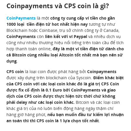
Coinpayments và CPS coin là gì?
CoinPayments
là một
công ty cung cấp ví tiền cho gần
1000 loại tiền điện tử hot nhất hiện nay
tương tự như
Blockchain hoặc Coinbase, trụ sở chính công ty ở Canada,
CoinPayments
còn
liên kết với ví Paypal
và nhiều dịch vụ
cũng như nhiều thương hiệu nổi tiếng trên toàn cầu để tích
hợp thanh toán online,
đây là một ví tiền điện tử dành cho
cả Bitcoin cùng nhiều loại Altcoin tốt nhất mà bạn nên sử
dụng
.
CPS coin
là loại coin được phát hàng bởi
Coinpayments
được xây dựng trên blockchain của Syscoin.
Điểm khác biệt
của CPS coin với các loại coin khác đó là giá trị CPS Coin
được fix cố định là 0.1 Euro bởi CoinPayments và giao
dịch của CPS coin được thực hiện tức thời chứ không
phải delay như các loại coin khác.
Bitcoin và các loại coin
khác giá trị của nó luôn biến động hàng ngày thậm chí
hàng giờ hàng phút,
nếu bạn muốn đầu tư kiếm lợi nhuận
an toán thì thì CPS coin là 1 lựa chọn tốt nhất
.