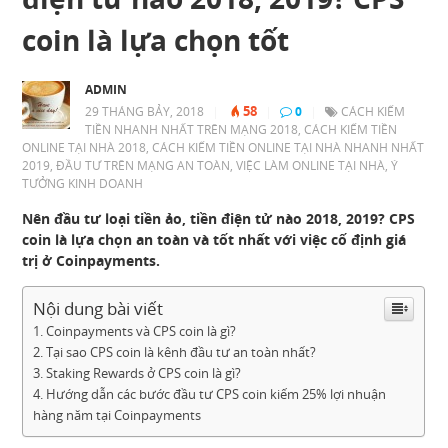
coin là lựa chọn tốt
ADMIN
58
29 THÁNG BẢY, 2018
|
|
0
|
CÁCH KIẾM
TIỀN NHANH NHẤT TRÊN MẠNG 2018
,
CÁCH KIẾM TIỀN
ONLINE TẠI NHÀ 2018
,
CÁCH KIẾM TIỀN ONLINE TẠI NHÀ NHANH NHẤT
2019
,
ĐẦU TƯ TRÊN MẠNG AN TOÀN
,
VIỆC LÀM ONLINE TẠI NHÀ
,
Ý
TƯỞNG KINH DOANH
Nên đầu tư loại tiền ảo, tiền điện tử nào 2018, 2019? CPS
coin là lựa chọn an toàn và tốt nhất với việc cố định giá
trị ở Coinpayments.
Nội dung bài viết
Coinpayments và CPS coin là gì?
Tại sao CPS coin là kênh đầu tư an toàn nhất?
Staking Rewards ở CPS coin là gì?
Hướng dẫn các bước đầu tư CPS coin kiếm 25% lợi nhuận
hàng năm tại Coinpayments