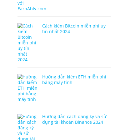
Cách kiếm Bitcoin miễn phí uy
tín nhất 2024
Hướng dẫn kiếm ETH miễn phí
bằng máy tính
Hướng dẫn cách đăng ký và sử
dụng tài khoản Binance 2024