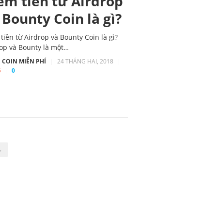
ếm tiền từ Airdrop
 Bounty Coin là gì?
tiền từ Airdrop và Bounty Coin là gì?
op và Bounty là một…
 COIN MIỄN PHÍ
|
24 THÁNG HAI, 2018
|
6
|
0
→