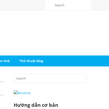
ọn link
Thủ thuật blog
Hướng dẫn cơ bản