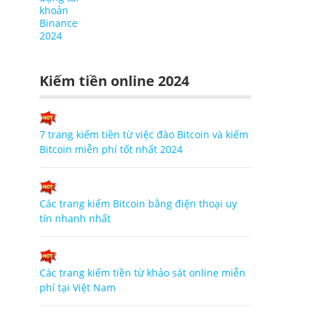
Kiếm tiền online 2024
7 trang kiếm tiền từ việc đào Bitcoin và kiếm
Bitcoin miễn phí tốt nhất 2024
Các trang kiếm Bitcoin bằng điện thoại uy
tín nhanh nhất
Các trang kiếm tiền từ khảo sát online miễn
phí tại Việt Nam