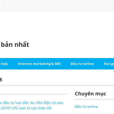
 bản nhất
 hợp
Internet marketing & SEO
Đầu tư online
Rút g
8
Chuyên mục
Đầu tư online