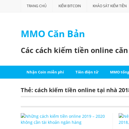
TRANG CHỦ
KIẾM BITCOIN
KHẢO SÁT KIẾM TIỀN
MMO Căn Bản
Các cách kiếm tiền online căn
Nhận Coin miễn phí
Tiền điện tử
MMO tổng
Thẻ: cách kiếm tiền online tại nhà 201