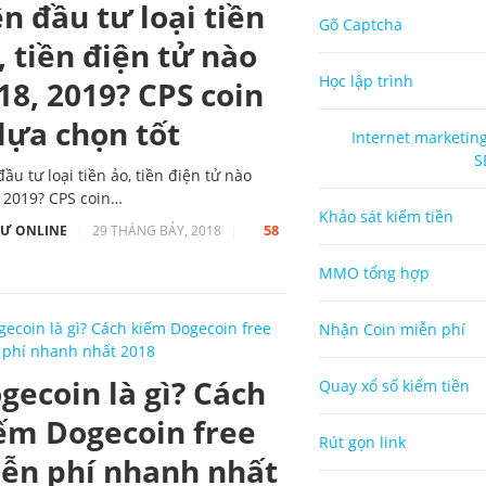
n đầu tư loại tiền
Gõ Captcha
, tiền điện tử nào
Học lập trình
18, 2019? CPS coin
 lựa chọn tốt
Internet marketin
S
ầu tư loại tiền ảo, tiền điện tử nào
 2019? CPS coin…
Khảo sát kiếm tiền
58
TƯ ONLINE
|
29 THÁNG BẢY, 2018
|
MMO tổng hợp
Nhận Coin miễn phí
gecoin là gì? Cách
Quay xổ số kiếm tiền
ếm Dogecoin free
Rút gọn link
ễn phí nhanh nhất