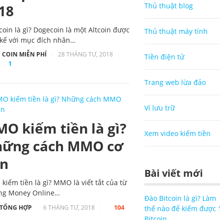
Thủ thuật blog
18
oin là gì? Dogecoin là một Altcoin được
Thủ thuật máy tính
 kế với mục đích nhân…
 COIN MIỄN PHÍ
|
28 THÁNG TƯ, 2018
|
Tiền điện tử
|
1
Trang web lừa đảo
Ví lưu trữ
O kiếm tiền là gì?
Xem video kiếm tiền
ững cách MMO cơ
n
Bài viết mới
iếm tiền là gì? MMO là viết tắt của từ
ng Money Online…
Đào Bitcoin là gì? Làm
104
TỔNG HỢP
|
6 THÁNG TƯ, 2018
|
thế nào để kiếm được 
Bitcoin