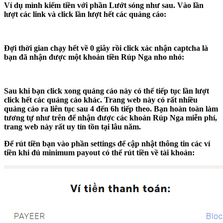
Ví dụ mình kiếm tiền với phần Lướt sóng như sau. Vào lần
lượt các link và click lần lượt hết các quảng cáo:
Đợi thời gian chạy hết về 0 giây rồi click xác nhận captcha là
bạn đã nhận được một khoản tiền Rúp Nga nho nhỏ:
Sau khi bạn click xong quảng cáo này có thể tiếp tục lần lượt
click hết các quảng cáo khác. Trang web này có rất nhiều
quảng cáo ra liên tục sau 4 đến 6h tiếp theo. Bạn hoàn toàn làm
tương tự như trên để nhận được các khoản Rúp Nga miễn phí,
trang web này rất uy tín tồn tại lâu năm.
Để rút tiền bạn vào phần settings để cập nhật thông tin các ví
tiền khi đủ minimum payout có thể rút tiền về tài khoản: