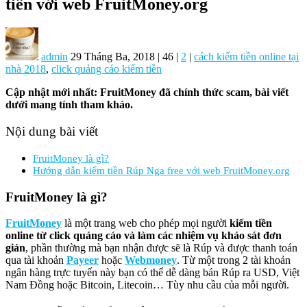
tiền với web FruitMoney.org
admin
29 Tháng Ba, 2018
|
46
|
2
|
cách kiếm tiền online tại
nhà 2018
,
click quảng cáo kiếm tiền
Cập nhật mới nhất: FruitMoney đã chính thức scam, bài viết
dưới mang tính tham khảo.
Nội dung bài viết
FruitMoney là gì?
Hướng dẫn kiếm tiền Rúp Nga free với web FruitMoney.org
FruitMoney là gì?
FruitMoney
là một trang web cho phép mọi người
kiếm tiền
online từ click quảng cáo và làm các nhiệm vụ khảo sát đơn
giản
, phần thường mà bạn nhận được sẽ là Rúp và được thanh toán
qua tài khoản
Payeer
hoặc
Webmoney
. Từ một trong 2 tài khoản
ngân hàng trực tuyến này bạn có thể dễ dàng bán Rúp ra USD, Việt
Nam Đồng hoặc Bitcoin, Litecoin… Tùy nhu cầu của mỗi người.