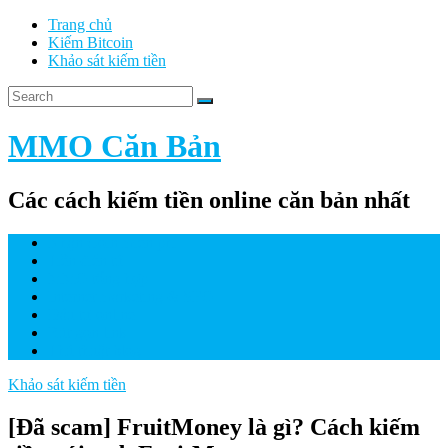
Trang chủ
Kiếm Bitcoin
Khảo sát kiếm tiền
MMO Căn Bản
Các cách kiếm tiền online căn bản nhất
Nhận Coin miễn phí
Tiền điện tử
MMO tổng hợp
Internet marketing & SEO
Đầu tư online
Rút gọn link
Thủ thuật blog
Khảo sát kiếm tiền
[Đã scam] FruitMoney là gì? Cách kiếm