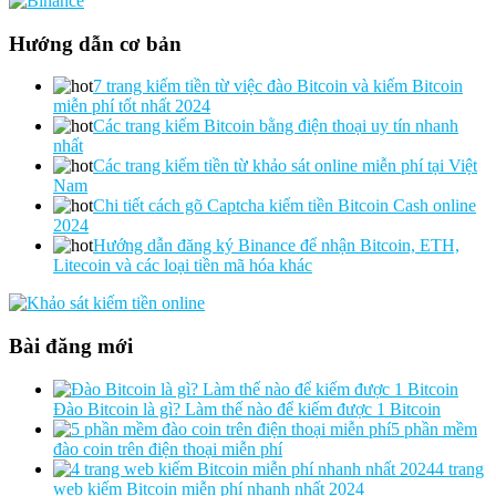
Hướng dẫn cơ bản
7 trang kiếm tiền từ việc đào Bitcoin và kiếm Bitcoin
miễn phí tốt nhất 2024
Các trang kiếm Bitcoin bằng điện thoại uy tín nhanh
nhất
Các trang kiếm tiền từ khảo sát online miễn phí tại Việt
Nam
Chi tiết cách gõ Captcha kiếm tiền Bitcoin Cash online
2024
Hướng dẫn đăng ký Binance để nhận Bitcoin, ETH,
Litecoin và các loại tiền mã hóa khác
Bài đăng mới
Đào Bitcoin là gì? Làm thế nào để kiếm được 1 Bitcoin
5 phần mềm
đào coin trên điện thoại miễn phí
4 trang
web kiếm Bitcoin miễn phí nhanh nhất 2024