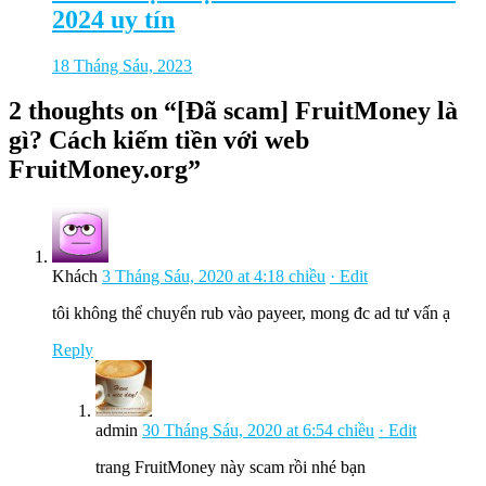
2024 uy tín
18 Tháng Sáu, 2023
2 thoughts on “
[Đã scam] FruitMoney là
gì? Cách kiếm tiền với web
FruitMoney.org
”
Khách
3 Tháng Sáu, 2020 at 4:18 chiều
· Edit
tôi không thể chuyển rub vào payeer, mong đc ad tư vấn ạ
Reply
admin
30 Tháng Sáu, 2020 at 6:54 chiều
· Edit
trang FruitMoney này scam rồi nhé bạn