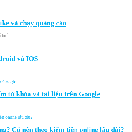
ike và chạy quảng cáo
hổ biến…
ndroid và IOS
m từ khóa và tài liệu trên Google
ng? Có nên theo kiếm tiền online lâu dài?