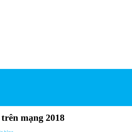
 trên mạng 2018