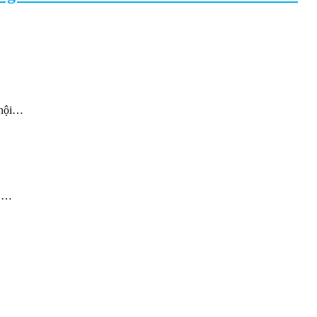
 hội…
OS…