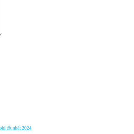
phí tốt nhất 2024