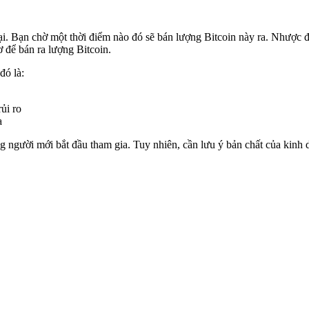
i. Bạn chờ một thời điểm nào đó sẽ bán lượng Bitcoin này ra. Nhược đi
ơ để bán ra lượng Bitcoin.
đó là:
ủi ro
a
 người mới bắt đầu tham gia. Tuy nhiên, cần lưu ý bản chất của kinh d