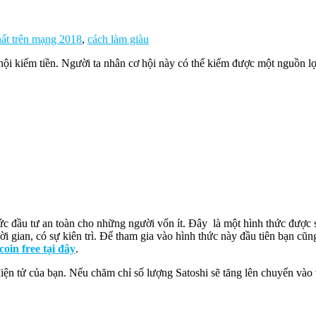
hất trên mạng 2018
,
cách làm giàu
hội kiếm tiền. Người ta nhân cơ hội này có thể kiếm được một nguồn l
hức đầu tư an toàn cho những người vốn ít. Đây là một hình thức đư
i gian, có sự kiên trì. Để tham gia vào hình thức này đầu tiên bạn cũn
oin free tại đây
.
ện tử của bạn. Nếu chăm chỉ số lượng Satoshi sẽ tăng lên chuyển vào v