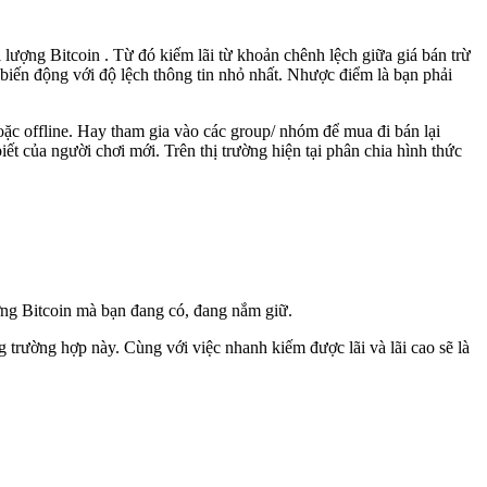
i lượng Bitcoin . Từ đó kiếm lãi từ khoản chênh lệch giữa giá bán trừ
biến động với độ lệch thông tin nhỏ nhất.
Nhược điểm là bạn phải
oặc offline. Hay tham gia vào các group/ nhóm để mua đi bán lại
ết của người chơi mới. Trên thị trường hiện tại phân chia hình thức
ượng Bitcoin mà bạn đang có, đang nắm giữ.
ng trường hợp này. Cùng với việc nhanh kiếm được lãi và lãi cao sẽ là