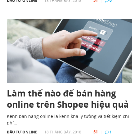
51
ĐẦU TƯ ONLINE
|
18 THÁNG BẢY, 2018
|
|
0
Làm thế nào để bán hàng
online trên Shopee hiệu quả
Kênh bán hàng online là kênh khá lý tưởng và tiết kiệm chi
phí…
51
ĐẦU TƯ ONLINE
|
18 THÁNG BẢY, 2018
|
|
1