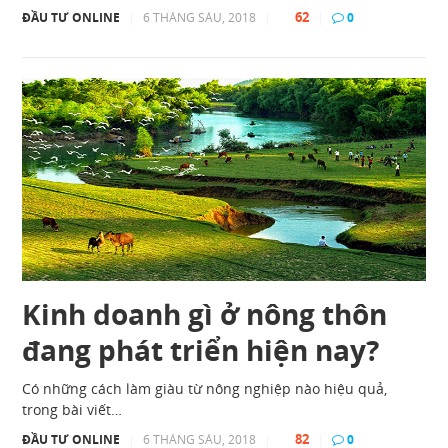
62
ĐẦU TƯ ONLINE
|
6 THÁNG SÁU, 2018
|
|
0
Kinh doanh gì ở nông thôn
đang phát triển hiện nay?
Có những cách làm giàu từ nông nghiệp nào hiệu quả,
trong bài viết…
82
ĐẦU TƯ ONLINE
|
6 THÁNG SÁU, 2018
|
|
0