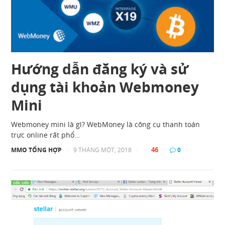
Hướng dẫn đăng ký và sử
dụng tài khoản Webmoney
Mini
Webmoney mini là gì? WebMoney là công cụ thanh toán
trực online rất phổ…
46
MMO TỔNG HỢP
|
9 THÁNG MỘT, 2018
|
|
0