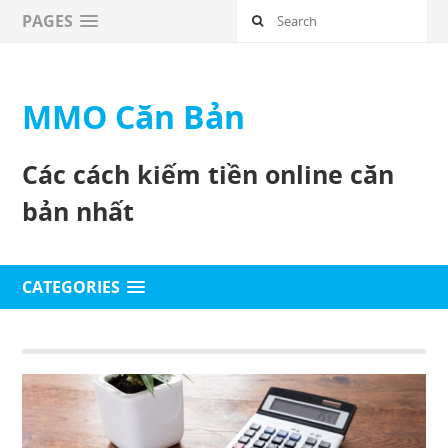
PAGES
MMO Căn Bản
Các cách kiếm tiền online căn
bản nhất
CATEGORIES