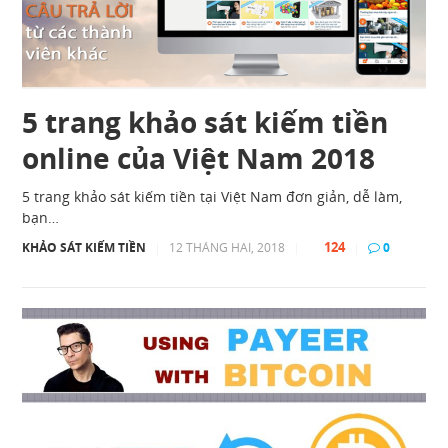
5 trang khảo sát kiếm tiền
online của Việt Nam 2018
5 trang khảo sát kiếm tiền tại Việt Nam đơn giản, dễ làm,
bạn…
124
KHẢO SÁT KIẾM TIỀN
|
12 THÁNG HAI, 2018
|
|
0