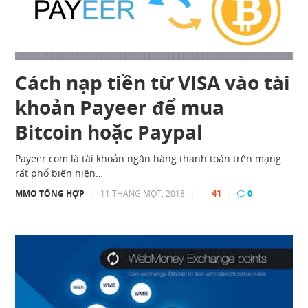
Cách nạp tiền từ VISA vào tài
khoản Payeer để mua
Bitcoin hoặc Paypal
Payeer.com là tài khoản ngân hàng thanh toán trên mạng
rất phổ biến hiện…
41
MMO TỔNG HỢP
|
11 THÁNG MỘT, 2018
|
|
0