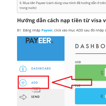
Mua tiền Payeer (cách dùng visa mình đã hướng dẫn ở trên
trong nước)
Hướng dẫn cách nạp tiền từ visa 
B1: Đăng nhập
Payeer
, click vào mục ADD sau đó nhập s