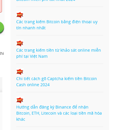
Các trang kiếm Bitcoin bằng điện thoại uy
tín nhanh nhất
Các trang kiếm tiền từ khảo sát online miễn
hi
phí tại Việt Nam
Chi tiết cách gõ Captcha kiếm tiền Bitcoin
Cash online 2024
Hướng dẫn đăng ký Binance để nhận
Bitcoin, ETH, Litecoin và các loại tiền mã hóa
khác