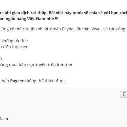
c phí giao dịch rất thấp. Bài viết này mình sẽ chia sẻ với bạn các
oản ngân hàng Việt Nam nhé !!!
ng có thể rút tiền về tài khoản Paypal, Bitcoin, Visa… và các cổng
 không tốn fee.
 trên Internet.
ử.
hàng mua bán trực tuyến trên Internet.
c hẳn
Payeer
không thể thiếu được.
t Nam