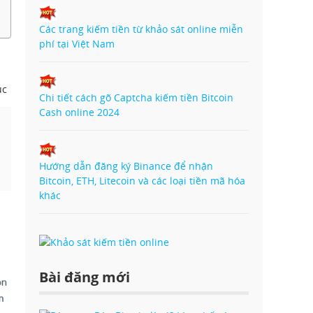
Các trang kiếm tiền từ khảo sát online miễn
phí tại Việt Nam
ục
Chi tiết cách gõ Captcha kiếm tiền Bitcoin
Cash online 2024
Hướng dẫn đăng ký Binance để nhận
Bitcoin, ETH, Litecoin và các loại tiền mã hóa
khác
Bài đăng mới