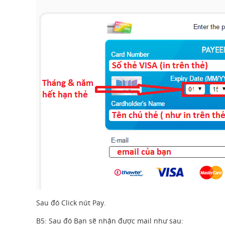
Sau đó Click nút Pay.
B5: Sau đó Bạn sẽ nhận được mail như sau: