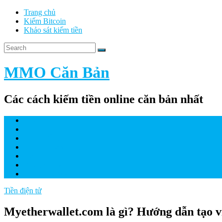
Trang chủ
Kiếm Bitcoin
Khảo sát kiếm tiền
MMO Căn Bản
Các cách kiếm tiền online căn bản nhất
Nhận Coin miễn phí
Tiền điện tử
MMO tổng hợp
Internet marketing & SEO
Đầu tư online
Rút gọn link
Thủ thuật blog
Tiền điện tử
Myetherwallet.com là gì? Hướng dẫn tạo 