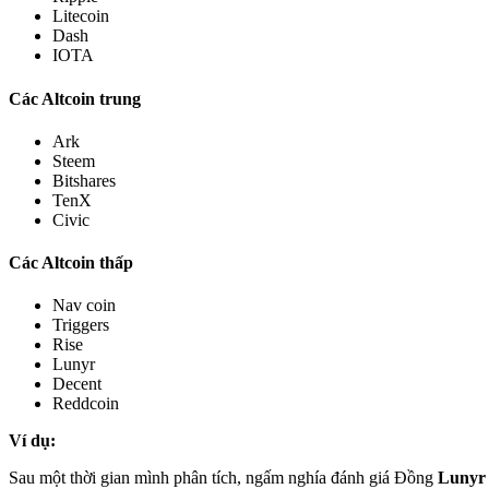
Litecoin
Dash
IOTA
Các Altcoin trung
Ark
Steem
Bitshares
TenX
Civic
Các Altcoin thấp
Nav coin
Triggers
Rise
Lunyr
Decent
Reddcoin
Ví dụ:
Sau một thời gian mình phân tích, ngấm nghía đánh giá Đồng
Lunyr