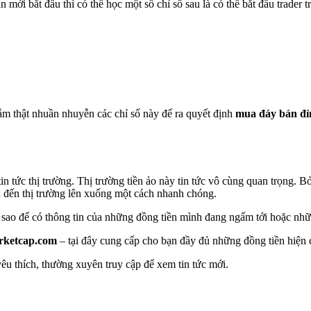
mới bắt đầu thì có thể học một số chỉ số sau là có thể bắt đầu trader 
ắm thật nhuần nhuyễn các chỉ số này để ra quyết định
mua đáy bán đỉ
 tức thị trường. Thị trường tiền ảo này tin tức vô cùng quan trọng. Bởi
ẫn đến thị trường lên xuống một cách nhanh chóng.
 sao để có thông tin của những đồng tiền mình đang ngấm tới hoặc nhữn
rketcap.com
– tại đây cung cấp cho bạn đầy đủ những đồng tiền hiện 
 yêu thích, thường xuyên truy cập để xem tin tức mới.