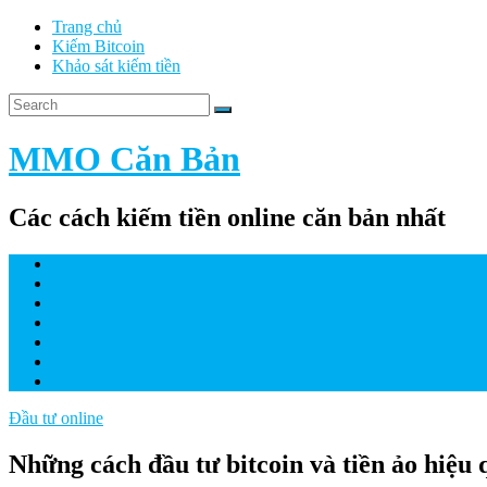
Trang chủ
Kiếm Bitcoin
Khảo sát kiếm tiền
MMO Căn Bản
Các cách kiếm tiền online căn bản nhất
Nhận Coin miễn phí
Tiền điện tử
MMO tổng hợp
Internet marketing & SEO
Đầu tư online
Rút gọn link
Thủ thuật blog
Đầu tư online
Những cách đầu tư bitcoin và tiền ảo hiệu