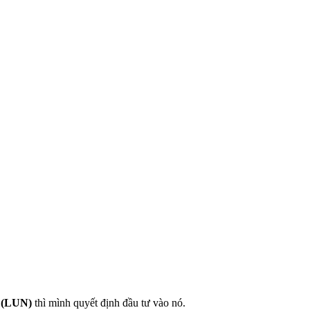
 (LUN)
thì mình quyết định đầu tư vào nó.