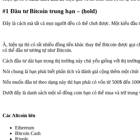
#1 Đầu tư Bitcoin trung hạn – (hold)
Đây là cách mà tất cả mọi người đều có thể chơi được. Một kiểu đầu
À, hiện tại thì có rất nhiều đồng tiền khác thay thế Bitcoin được gọ
có thể đầu tư tương tự như Bitcoin.
Cách đầu tư dài hạn trong thị trường này chủ yếu giống với thị trườn
Nói chung là bạn phải biết phân tích và đánh giá cộng thêm một chút
Nếu muốn đầu tư theo dạng này thì bạn phải có vốn từ 500$ đến 1000$ 
Dưới đây là danh sách một số đồng coin bạn có thể mua và trữ trung 
Các Altcoin lớn
Ethereum
Bitcoin Cash
Ripple