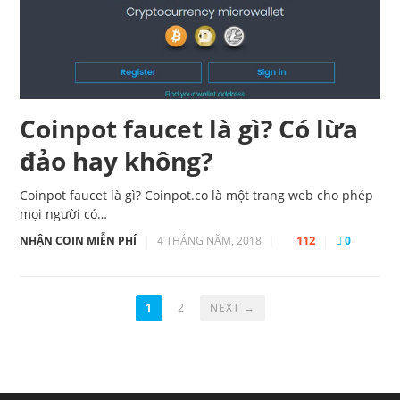
Coinpot faucet là gì? Có lừa
đảo hay không?
Coinpot faucet là gì? Coinpot.co là một trang web cho phép
mọi người có…
112
NHẬN COIN MIỄN PHÍ
|
4 THÁNG NĂM, 2018
|
|
0
1
2
NEXT →