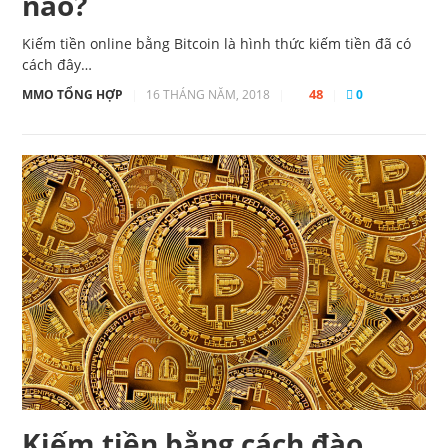
nào?
Kiếm tiền online bằng Bitcoin là hình thức kiếm tiền đã có
cách đây…
48
MMO TỔNG HỢP
|
16 THÁNG NĂM, 2018
|
|
0
Kiếm tiền bằng cách đào