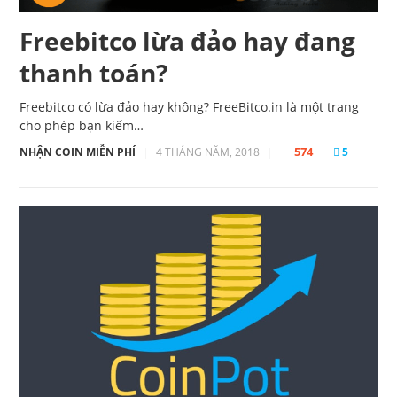
Freebitco lừa đảo hay đang
thanh toán?
Freebitco có lừa đảo hay không? FreeBitco.in là một trang
cho phép bạn kiếm…
574
NHẬN COIN MIỄN PHÍ
|
4 THÁNG NĂM, 2018
|
|
5