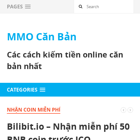
PAGES
MMO Căn Bản
Các cách kiếm tiền online căn
bản nhất
CATEGORIES
NHẬN COIN MIỄN PHÍ
Bilibit.io – Nhận miễn phí 50
BNB coin trước ICO