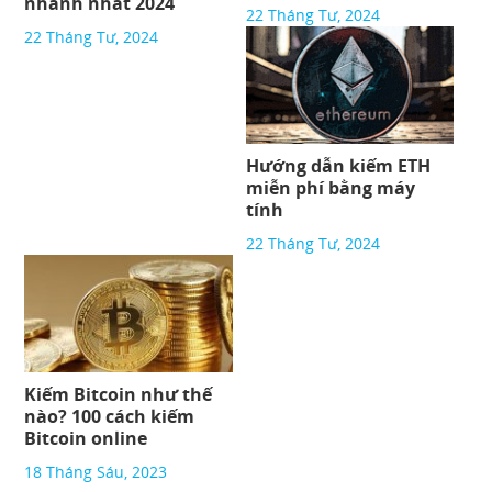
nhanh nhất 2024
22 Tháng Tư, 2024
22 Tháng Tư, 2024
Hướng dẫn kiếm ETH
miễn phí bằng máy
tính
22 Tháng Tư, 2024
Kiếm Bitcoin như thế
nào? 100 cách kiếm
Bitcoin online
18 Tháng Sáu, 2023