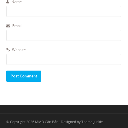
Name
Email
Website
© Copyright 2026
MMO Căn Bản
· Designed by
Theme Junkie