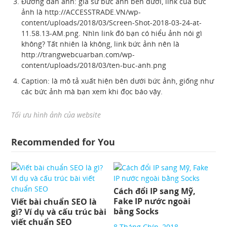
Đường dẫn ảnh: giả sử bức ảnh bên dưới, link của bức
ảnh là http://ACCESSTRADE.VN/wp-
content/uploads/2018/03/Screen-Shot-2018-03-24-at-
11.58.13-AM.png. Nhìn link đó bạn có hiểu ảnh nói gì
không? Tất nhiên là không, link bức ảnh nên là
http://trangwebcuarban.com/wp-
content/uploads/2018/03/ten-buc-anh.png
Caption: là mô tả xuất hiện bên dưới bức ảnh, giống như
các bức ảnh mà bạn xem khi đọc báo vậy.
Tối ưu hình ảnh của website
Recommended for You
Cách đổi IP sang Mỹ,
Fake IP nước ngoài
Viết bài chuẩn SEO là
bằng Socks
gì? Ví dụ và cấu trúc bài
viết chuẩn SEO
8 Tháng Chín, 2018